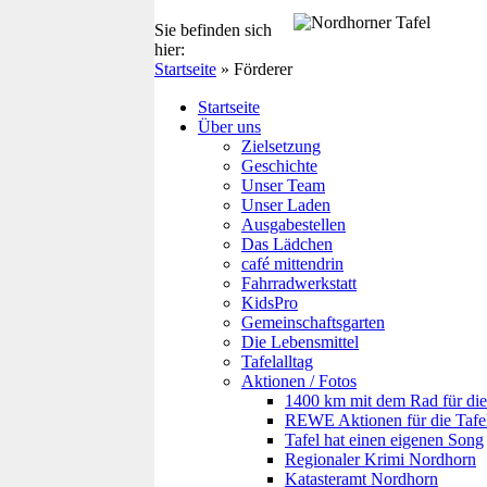
Sie befinden sich
hier:
Startseite
» Förderer
Startseite
Über uns
Zielsetzung
Geschichte
Unser Team
Unser Laden
Ausgabestellen
Das Lädchen
café mittendrin
Fahrradwerkstatt
KidsPro
Gemeinschaftsgarten
Die Lebensmittel
Tafelalltag
Aktionen / Fotos
1400 km mit dem Rad für die
REWE Aktionen für die Tafe
Tafel hat einen eigenen Song
Regionaler Krimi Nordhorn
Katasteramt Nordhorn