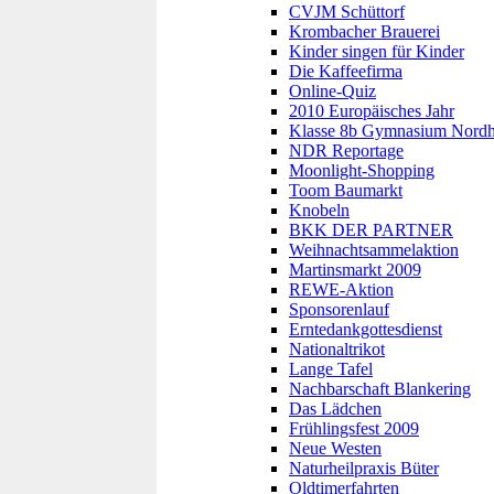
CVJM Schüttorf
Krombacher Brauerei
Kinder singen für Kinder
Die Kaffeefirma
Online-Quiz
2010 Europäisches Jahr
Klasse 8b Gymnasium Nord
NDR Reportage
Moonlight-Shopping
Toom Baumarkt
Knobeln
BKK DER PARTNER
Weihnachtsammelaktion
Martinsmarkt 2009
REWE-Aktion
Sponsorenlauf
Erntedankgottesdienst
Nationaltrikot
Lange Tafel
Nachbarschaft Blankering
Das Lädchen
Frühlingsfest 2009
Neue Westen
Naturheilpraxis Büter
Oldtimerfahrten